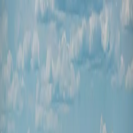
关于我们
招
专业领域
律师团队
法律资讯
新闻
贤纳士
CN
EN
JP
KR
CN
新闻
H & H Lawyers 最新动态、法律资讯、行业洞察、新闻发布及
活动信息
Filter
搜索分类…